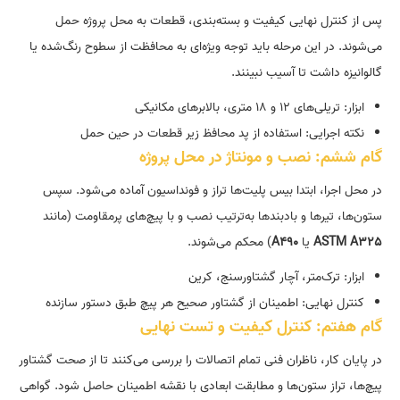
پس از کنترل نهایی کیفیت و بسته‌بندی، قطعات به محل پروژه حمل
می‌شوند. در این مرحله باید توجه ویژه‌ای به محافظت از سطوح رنگ‌شده یا
گالوانیزه داشت تا آسیب نبینند.
ابزار: تریلی‌های ۱۲ و ۱۸ متری، بالابر‌های مکانیکی
نکته اجرایی: استفاده از پد محافظ زیر قطعات در حین حمل
گام ششم: نصب و مونتاژ در محل پروژه
در محل اجرا، ابتدا بیس پلیت‌ها تراز و فونداسیون آماده می‌شود. سپس
ستون‌ها، تیر‌ها و بادبند‌ها به‌ترتیب نصب و با پیچ‌های پرمقاومت (مانند
ASTM A325
یا
A490
) محکم می‌شوند.
ابزار: ترک‌متر، آچار گشتاورسنج، کرین
کنترل نهایی: اطمینان از گشتاور صحیح هر پیچ طبق دستور سازنده
گام هفتم: کنترل کیفیت و تست نهایی
در پایان کار، ناظران فنی تمام اتصالات را بررسی می‌کنند تا از صحت گشتاور
پیچ‌ها، تراز ستون‌ها و مطابقت ابعادی با نقشه اطمینان حاصل شود. گواهی