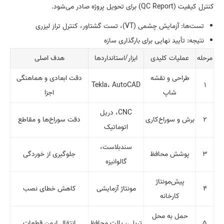
کنترل کیفیت (QC Report) برای تحویل پروژه صادر می‌شود.
تست‌ها: آزمایش چشمی (VT)، تست گشتاور، کنترل تراز لیزری
نتیجه: تأیید نهایی برای بارگذاری سازه
مرحله
عملیات کلیدی
ابزار/استاندارد‌ها
هدف اصلی
طراحی و نقشه
دقت ابعادی و هماهنگی
Tekla، AutoCAD
۱
شاپ
اجزا
CNC، دریل
۲
برش و سوراخ‌کاری
دقت سوراخ‌ها و مقاطع
اتوماتیک
سندبلاست،
۳
پوشش محافظ
جلوگیری از خوردگی
گالوانیزه
پیش‌مونتاژ
۴
مونتاژ آزمایشی
کاهش خطای نصب
کارخانه
حمل به محل
۵
تریلی، پالت محافظ
انتقال ایمن قطعات